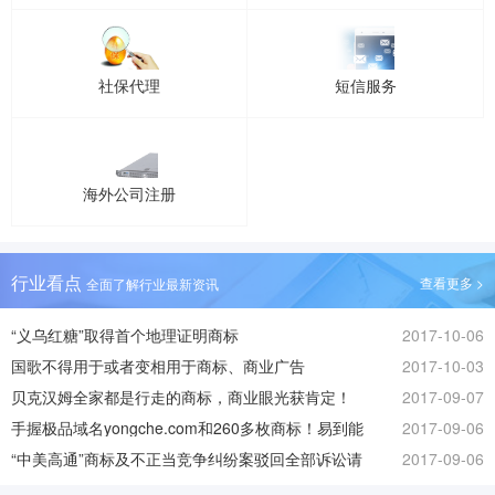
社保代理
短信服务
海外公司注册
行业看点
查看更多 >
全面了解行业最新资讯
“义乌红糖”取得首个地理证明商标
2017-10-06
国歌不得用于或者变相用于商标、商业广告
2017-10-03
贝克汉姆全家都是行走的商标，商业眼光获肯定！
2017-09-07
手握极品域名yongche.com和260多枚商标！易到能
2017-09-06
否起死回生？
“中美高通”商标及不正当竞争纠纷案驳回全部诉讼请
2017-09-06
求